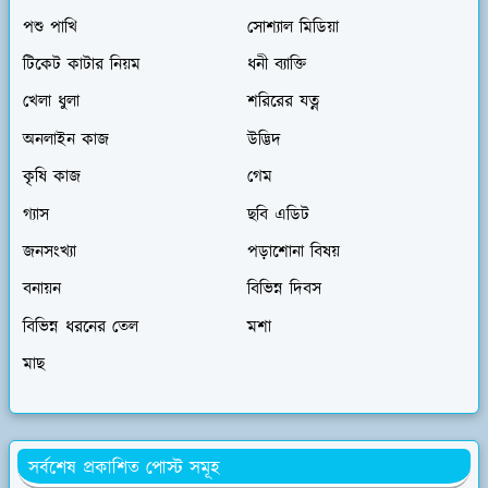
পশু পাখি
সোশ্যাল মিডিয়া
টিকেট কাটার নিয়ম
ধনী ব্যাক্তি
খেলা ধুলা
শরিরের যত্ন
অনলাইন কাজ
উদ্ভিদ
কৃষি কাজ
গেম
গ্যাস
ছবি এডিট
জনসংখ্যা
পড়াশোনা বিষয়
বনায়ন
বিভিন্ন দিবস
বিভিন্ন ধরনের তেল
মশা
মাছ
সর্বশেষ প্রকাশিত পোস্ট সমূহ