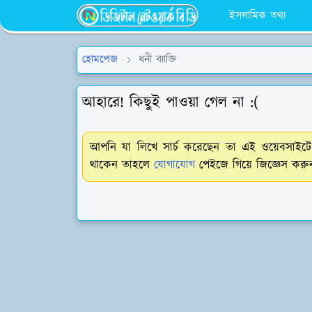
ইসলামিক তথ্য
হোমপেজ
ধনী ব্যাক্তি
আহারে! কিছুই পাওয়া গেল না :(
আপনি যা লিখে সার্চ করেছেন তা এই ওয়েবসাইটে 
থাকেন তাহলে
যোগাযোগ
পেইজে গিয়ে জিজ্ঞেস করুন