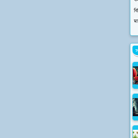
ব
বি
ম
স