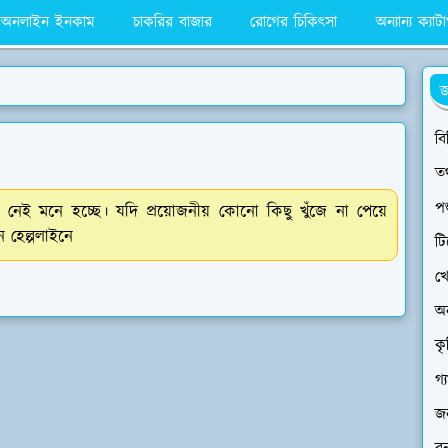
অনলাইন ইনকাম
চাকরির বাজার
রোগের চিকিৎসা
অন্যান্য ক্যাট
জ
বি
তথ
পশ
নেই মনে হচ্ছে। যদি প্রয়োজনীয় কোনো কিছু খুঁজে না পেয়ে
 হেল্পলাইনে
ট
খে
অ
ক
গ্
জন