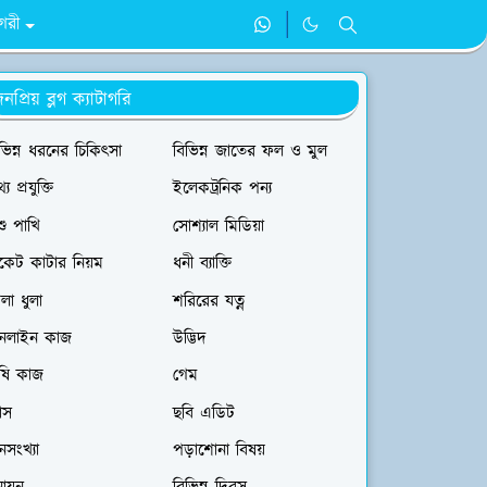
াগরী
নপ্রিয় ব্লগ ক্যাটাগরি
ভিন্ন ধরনের চিকিৎসা
বিভিন্ন জাতের ফল ও মুল
্য প্রযুক্তি
ইলেকট্রনিক পন্য
ু পাখি
সোশ্যাল মিডিয়া
িকেট কাটার নিয়ম
ধনী ব্যাক্তি
লা ধুলা
শরিরের যত্ন
নলাইন কাজ
উদ্ভিদ
ৃষি কাজ
গেম
যাস
ছবি এডিট
সংখ্যা
পড়াশোনা বিষয়