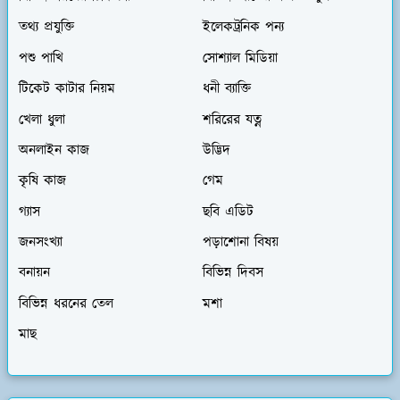
তথ্য প্রযুক্তি
ইলেকট্রনিক পন্য
পশু পাখি
সোশ্যাল মিডিয়া
টিকেট কাটার নিয়ম
ধনী ব্যাক্তি
খেলা ধুলা
শরিরের যত্ন
অনলাইন কাজ
উদ্ভিদ
কৃষি কাজ
গেম
গ্যাস
ছবি এডিট
জনসংখ্যা
পড়াশোনা বিষয়
বনায়ন
বিভিন্ন দিবস
বিভিন্ন ধরনের তেল
মশা
মাছ