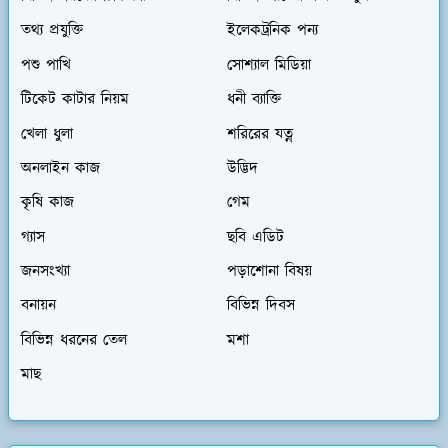
তথ্য প্রযুক্তি
ইলেকট্রনিক পন্য
পশু পাখি
সোশ্যাল মিডিয়া
টিকেট কাটার নিয়ম
ধনী ব্যাক্তি
খেলা ধুলা
শরিরের যত্ন
অনলাইন কাজ
উদ্ভিদ
কৃষি কাজ
গেম
গ্যাস
ছবি এডিট
জনসংখ্যা
পড়াশোনা বিষয়
বনায়ন
বিভিন্ন দিবস
বিভিন্ন ধরনের তেল
মশা
মাছ